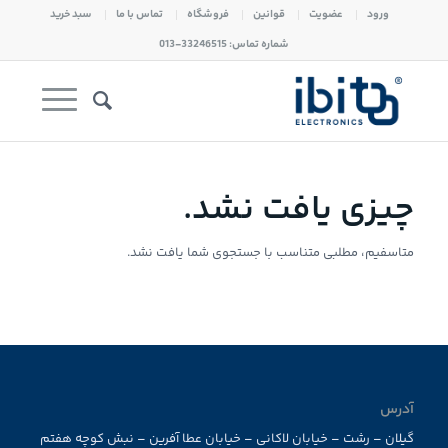
ورود
عضویت
قوانین
فروشگاه
تماس با ما
سبد خرید
شماره تماس: 33246515-013
چیزی یافت نشد.
متاسفیم، مطلبی متناسب با جستجوی شما یافت نشد.
آدرس
گیلان – رشت – خیابان لاکانی – خیابان عطا آفرین – نبش کوچه هفتم