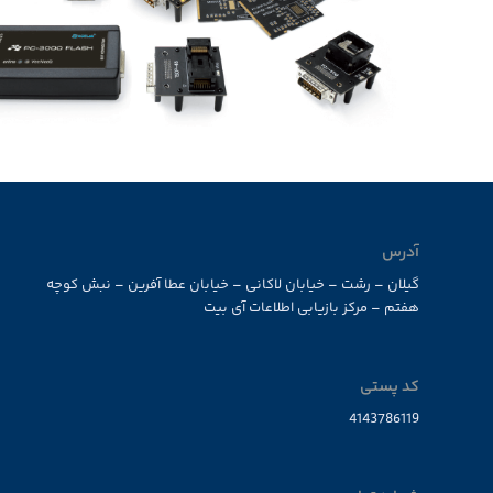
آدرس
گیلان – رشت – خیابان لاکانی – خیابان عطا آفرین – نبش کوچه
هفتم – مرکز بازیابی اطلاعات آی بیت
کد پستی
4143786119