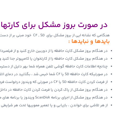
در صورت بروز مشکل برای کارتهای حافظه CF , SD چ
هنگامی که نشانه ایی از بروز مشکل برای CF , SD خود مبنی بر از دست رفتن اطلاعات شامل فیلم یا عکس و… دیدید برای ایمن نگه داشتن فایل های و حفظ شانس بازیابی حتما ً موارد زیر را رعایت کنید .
بایدها و نبایدها :
در هنگام بروز مشکل کارت حافظه را از دوربین خارج کنید و از فیلمبرداری یا عکاسی م
در هنگام بروز مشکل کارت حافظه را از کارتخوان یا کامپیوتر جدا کنید 
چنانچه اطلاعات کارت حافظه گوشی تلفن همراه شما بهر دلیل از دسترس خارج شد بلافاصله cro SD
در صورتیکه کارت حافظه SD یا CF شما خیس شد ، بگذارید در دمای اتاق کاملا خشک شود سپس استفاده کنید
از فرمت کردن کارت حافظه SD یا CF در صورتی که ویندوز درخواست فرمت میکند اجتناب کنید .
در هنگام بروز مشکل از پاک کردن یا فرمت کردن کارت حافظه در داخل د
در هنگام بروز مشکل از اجرای برنامه ScanDisk ویندوز یا برنامه های مشابه جداً خودداری کنید .
از هر تلاشی برای خواندن ، بازیابی و یا تعمیر مموریها تحت هر شرایطی ب