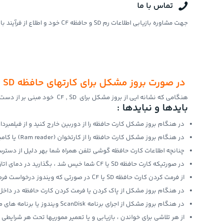
تماس با ما
جهت مشاوره بازیابی اطلاعات رم SD و حافظه CF خود و اطلاع از فرآیند بازیابی اطلاعات و هزینه بازیابی میتواند با کارشناس های مرکز بازیابی اطلاعات آی بیت تماس بگیرید:
در صورت بروز مشکل برای کارتهای حافظه CF , SD چه باید کرد ؟
هنگامی که نشانه ایی از بروز مشکل برای CF , SD خود مبنی بر از دست رفتن اطلاعات شامل فیلم یا عکس و… دیدید برای ایمن نگه داشتن فایل های و حفظ شانس بازیابی حتما ً موارد زیر را رعایت کنید .
بایدها و نبایدها :
در هنگام بروز مشکل کارت حافظه را از دوربین خارج کنید و از فیلمبرداری یا عکاسی م
در هنگام بروز مشکل کارت حافظه را از کارتخوان (Ram reader) یا کامپیوتر جدا کنید و از کپی کردن یا حذف اطلاعات دیگر خودداری کنید .
چنانچه اطلاعات کارت حافظه گوشی تلفن همراه شما بهر دلیل از دسترس خارج شد بلافاصله cro SD
در صورتیکه کارت حافظه SD یا CF شما خیس شد ، بگذارید در دمای اتاق کاملا خشک شود سپس استفاده کنید.
از فرمت کردن کارت حافظه SD یا CF در صورتی که ویندوز درخواست فرمت میکند اجتناب کنید .
در هنگام بروز مشکل از پاک کردن یا فرمت کردن کارت حافظه در داخل د
در هنگام بروز مشکل از اجرای برنامه ScanDisk ویندوز یا برنامه های مشابه جداً خودداری کنید .
از هر تلاشی برای خواندن ، بازیابی و یا تعمیر مموریها تحت هر شرایطی ب