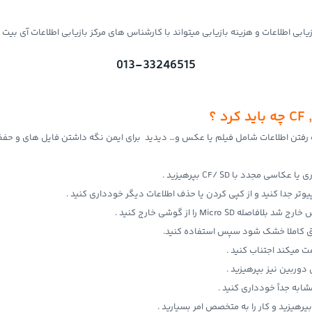
013-33246515
جدد با CF/ SD بپرهیزید .
Mi را از گوشی خارج کنید .
وربین نیز بپرهیزید .
پرهیزید و کار را به متخصص امر بسپارید .