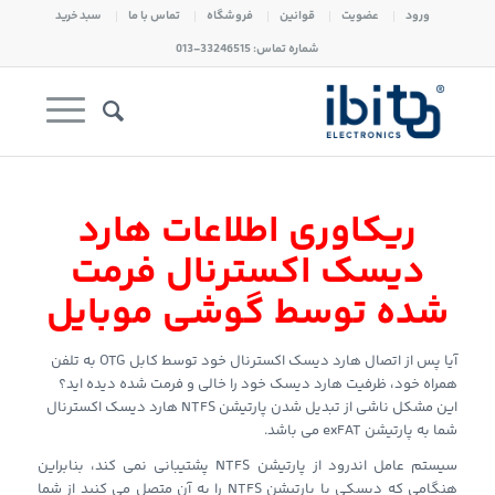
ورود
عضویت
قوانین
فروشگاه
تماس با ما
سبد خرید
شماره تماس: 33246515-013
ریکاوری اطلاعات هارد
دیسک اکسترنال فرمت
شده توسط گوشی موبایل
آیا پس از اتصال هارد دیسک اکسترنال خود توسط کابل OTG به تلفن
همراه خود، ظرفیت هارد دیسک خود را خالی و فرمت شده دیده اید؟
این مشکل ناشی از تبدیل شدن پارتیشن NTFS هارد دیسک اکسترنال
شما به پارتیشن exFAT می باشد.
سیستم عامل اندرود از پارتیشن NTFS پشتیبانی نمی کند، بنابراین
هنگامی که دیسکی با پارتیشن NTFS را به آن متصل می کنید از شما