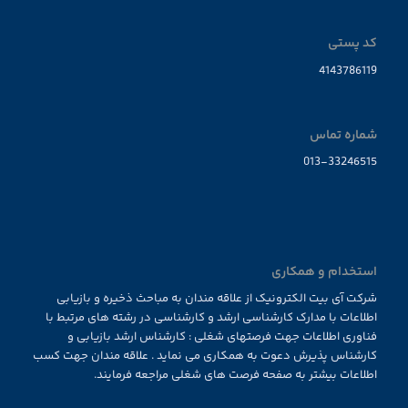
کد پستی
4143786119
شماره تماس
013-33246515
استخدام و همکاری
شرکت آی بیت الکترونیک از علاقه مندان به مباحث ذخیره و بازیابی
اطلاعات با مدارک کارشناسی ارشد و کارشناسی در رشته های مرتبط با
فناوری اطلاعات جهت فرصتهای شغلی : کارشناس ارشد بازیابی و
کارشناس پذیرش دعوت به همکاری می نماید . علاقه مندان جهت کسب
اطلاعات بیشتر به صفحه فرصت های شغلی مراجعه فرمایند.