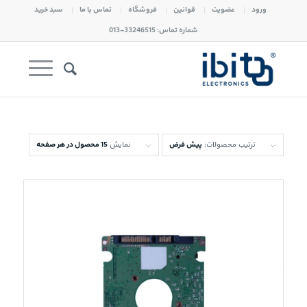
ورود
عضویت
قوانین
فروشگاه
تماس با ما
سبد خرید
شماره تماس: 33246515-013
ترتیب محصولات:
پیش فرض
نمایش
15 محصول در هر صفحه