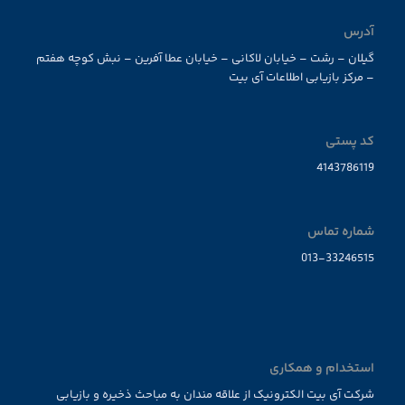
آدرس
گیلان – رشت – خیابان لاکانی – خیابان عطا آفرین – نبش کوچه هفتم
– مرکز بازیابی اطلاعات آی بیت
کد پستی
4143786119
شماره تماس
013-33246515
استخدام و همکاری
شرکت آی بیت الکترونیک از علاقه مندان به مباحث ذخیره و بازیابی