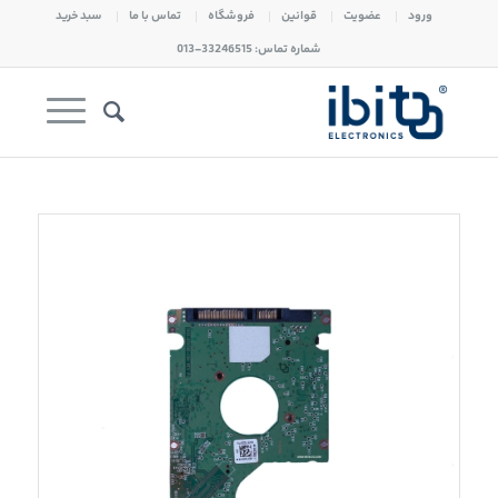
ورود
عضویت
قوانین
فروشگاه
تماس با ما
سبد خرید
شماره تماس: 33246515-013