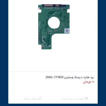
برد هارد دیسک وسترن 771820-2060
۰
تومان
افزودن به سبد خرید
نمایش جزئیات