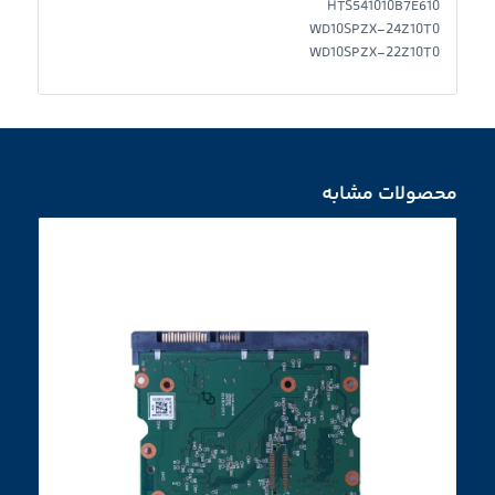
HTS541010B7E610
WD10SPZX-24Z10T0
WD10SPZX-22Z10T0
محصولات مشابه