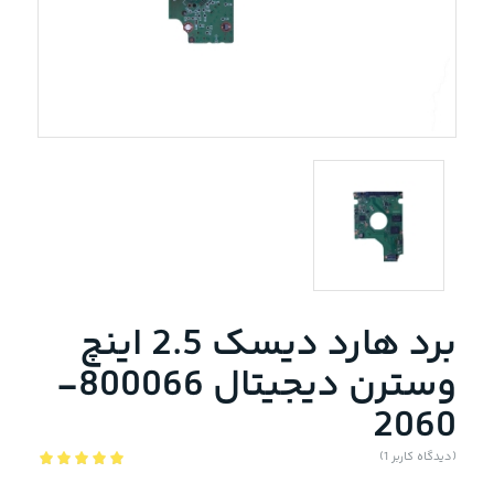
برد هارد دیسک 2.5 اینچ
وسترن دیجیتال 800066-
2060
(دیدگاه کاربر
1
)
امتیاز
5.00
از 5