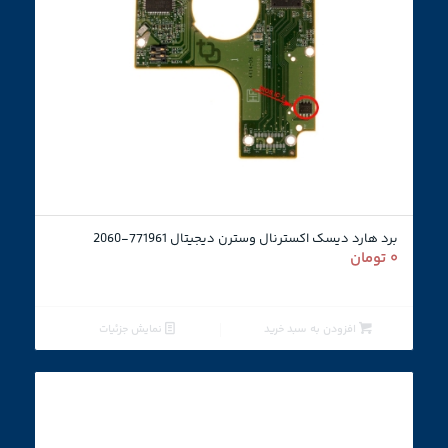
3.00
برد هارد دیسک اکسترنال وسترن دیجیتال 771961-2060
۰
تومان
افزودن به سبد خرید
نمایش جزئیات