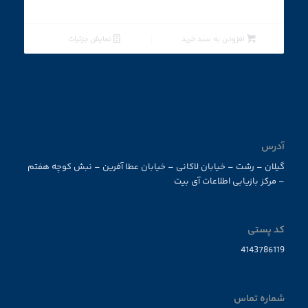
افزودن به سبد خرید
نمایش جزئیات
آدرس
گیلان – رشت – خیابان لاکانی – خیابان عطا آفرین – نبش کوچه هفتم
– مرکز بازیابی اطلاعات آی بیت
کد پستی
4143786119
شماره تماس