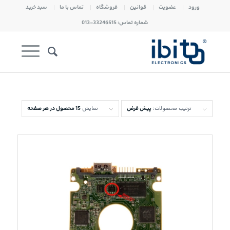
ورود
عضویت
قوانین
فروشگاه
تماس با ما
سبد خرید
شماره تماس: 33246515-013
ترتیب محصولات:
پیش فرض
نمایش
15 محصول در هر صفحه