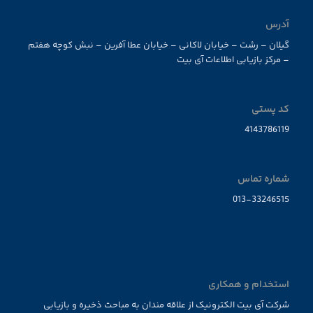
آدرس
گیلان – رشت – خیابان لاکانی – خیابان عطا آفرین – نبش کوچه هفتم
– مرکز بازیابی اطلاعات آی بیت
کد پستی
4143786119
شماره تماس
013-33246515
استخدام و همکاری
شرکت آی بیت الکترونیک از علاقه مندان به مباحث ذخیره و بازیابی