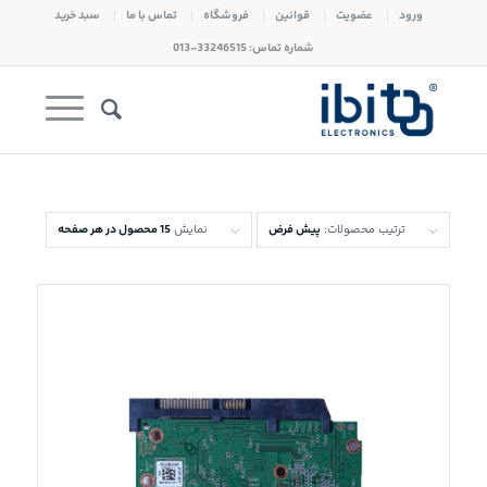
ورود
عضویت
قوانین
فروشگاه
تماس با ما
سبد خرید
شماره تماس: 33246515-013
ترتیب محصولات:
پیش فرض
نمایش
15 محصول در هر صفحه