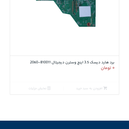
برد هارد دیسک 3.5 اینچ وسترن دیجیتال 810011-2060
۰
تومان
افزودن به سبد خرید
نمایش جزئیات