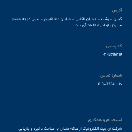
آدرس
گیلان – رشت – خیابان لاکانی – خیابان عطا آفرین – نبش کوچه هفتم
– مرکز بازیابی اطلاعات آی بیت
کد پستی
4143786119
شماره تماس
013-33246515
استخدام و همکاری
شرکت آی بیت الکترونیک از علاقه مندان به مباحث ذخیره و بازیابی