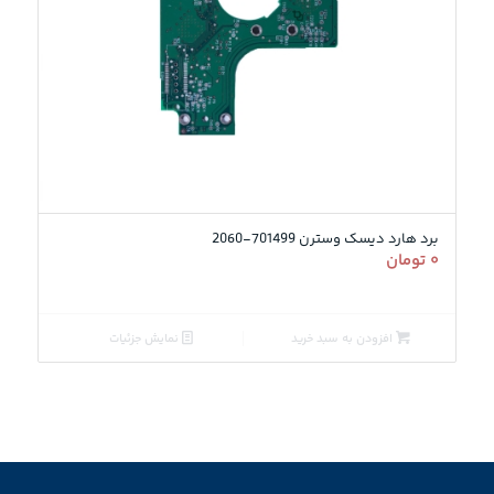
برد هارد دیسک وسترن 701499-2060
۰
تومان
افزودن به سبد خرید
نمایش جزئیات