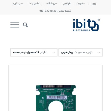
ورود
عضویت
قوانین
فروشگاه
تماس با ما
سبد خرید
شماره تماس: 33246515-013
ترتیب محصولات:
پیش فرض
نمایش
15 محصول در هر صفحه