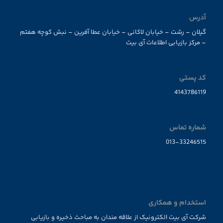
آدرس
گیلان – رشت – خیابان لاکانی – خیابان عطا آفرین – نبش کوچه هفتم
– مرکز بازیابی اطلاعات آی بیت
کد پستی
4143786119
شماره تماس
013-33246515
استخدام و همکاری
شرکت آی بیت الکترونیک از علاقه مندان به مباحث ذخیره و بازیابی