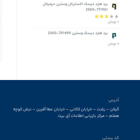
برد هارد دیسک اکسترنال وسترن دیجیتال
771961-2060
۰
تومان
نمره
3.00
از 5
برد هارد دیسک وسترن 701499-2060
۰
تومان
آدرس
گیلان – رشت – خیابان لاکانی – خیابان عطا آفرین – نبش کوچه
هفتم – مرکز بازیابی اطلاعات آی بیت
کد پستی