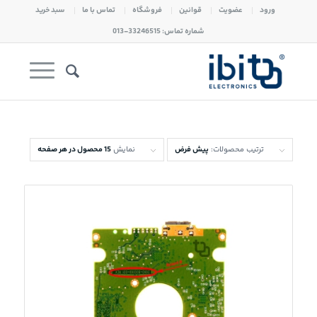
ورود
عضویت
قوانین
فروشگاه
تماس با ما
سبد خرید
شماره تماس: 33246515-013
ترتیب محصولات:
پیش فرض
نمایش
15 محصول در هر صفحه