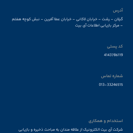
آدرس
گیلان – رشت – خیابان لاکانی – خیابان عطا آفرین – نبش کوچه هفتم
– مرکز بازیابی اطلاعات آی بیت
کد پستی
4143786119
شماره تماس
013-33246515
استخدام و همکاری
شرکت آی بیت الکترونیک از علاقه مندان به مباحث ذخیره و بازیابی