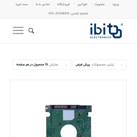
ورود
عضویت
قوانین
فروشگاه
تماس با ما
سبد خرید
شماره تماس: 33246515-013
ترتیب محصولات:
پیش فرض
نمایش
15 محصول در هر صفحه