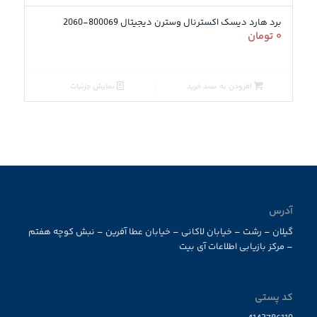
برد هارد دیسک اکسترنال وسترن دیجیتال 800069-2060
۰
تومان
افزودن به سبد خرید
نمایش جزئیات
آدرس
گیلان – رشت – خیابان لاکانی – خیابان عطا آفرین – نبش کوچه هفتم
– مرکز بازیابی اطلاعات آی بیت
کد پستی